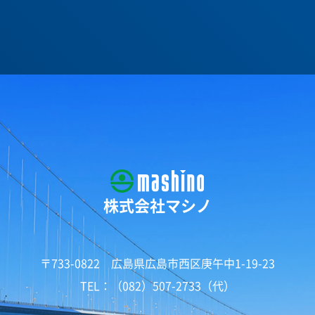
株式会社マシノ
〒733-0822 広島県広島市西区庚午中1-19-23
TEL：（082）507-2733（代）